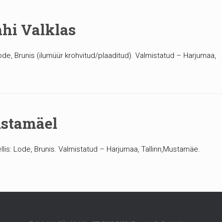
ahi Valklas
Lode, Brunis (ilumüür krohvitud/plaaditud). Valmistatud – Harjumaa,
ustamäel
lis: Lode, Brunis. Valmistatud – Harjumaa, Tallinn,Mustamäe.