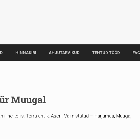
ED
HINNAKIRI
AHJUTARVIKUD
TEHTUD TÖÖD
FA
üür Muugal
iline tellis, Terra antiik, Aseri. Valmistatud – Harjumaa, Muuga,