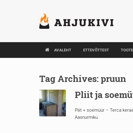
AVALEHT
ETTEVÕTTEST
TOOT
Tag Archives:
pruun
Pliit ja soem
Pliit + soemüür – Terca keraam
Aasnurmiku.