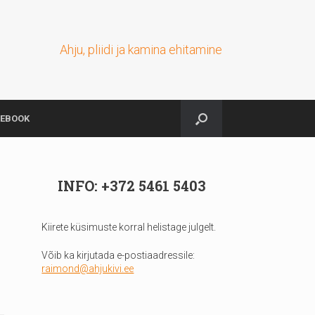
Ahju, pliidi ja kamina ehitamine
CEBOOK
INFO: +372 5461 5403
Kiirete küsimuste korral helistage julgelt.
Võib ka kirjutada e-postiaadressile:
raimond@ahjukivi.ee