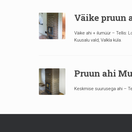
Väike pruun 
Väike ahi + ilumüür – Tellis: 
Kuusalu vald, Valkla küla.
Pruun ahi M
Keskmise suurusega ahi – Tel