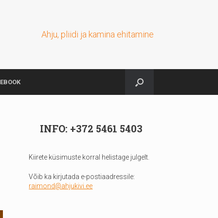
Ahju, pliidi ja kamina ehitamine
CEBOOK
INFO: +372 5461 5403
Kiirete küsimuste korral helistage julgelt.
Võib ka kirjutada e-postiaadressile:
raimond@ahjukivi.ee