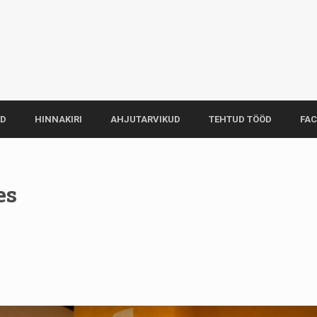
ED
HINNAKIRI
AHJUTARVIKUD
TEHTUD TÖÖD
FA
es