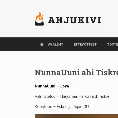
AVALEHT
ETTEVÕTTEST
TOOT
NunnaUuni ahi Tiskr
NunnaUuni – Joya
Valmistatud – Harjumaa, Harku vald, Tiskre.
Koostöös – Esken ja Pojad OÜ